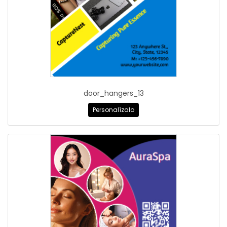
door_hangers_13
Personalízalo