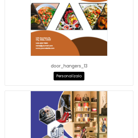
door_hangers_13
Personalízalo