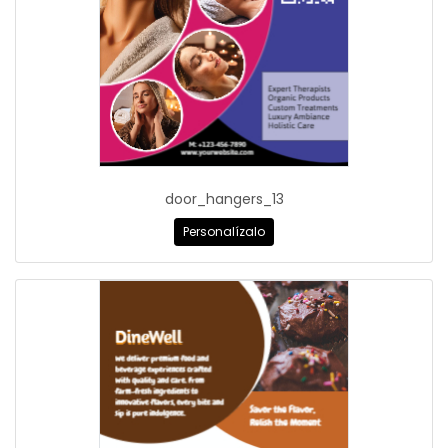
door_hangers_13
Personalízalo